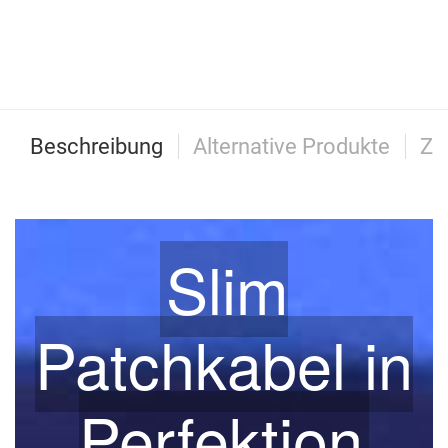
Beschreibung
Alternative Produkte
Zu
Slim
Patchkabel in
Perfektion