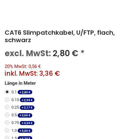
CAT6 Slimpatchkabel, U/FTP, flach,
schwarz
excl. MwSt:
2,80
€
*
20% MwSt: 0,56 €
inkl. MwSt:
3,36 €
Länge in Meter
0.1
+
2,80
€
0.15
+
2,94
€
0.25
+
3,17
€
0.5
+
3,66
€
0.75
+
4,34
€
1.0
+
5,00
€
1.5
+
6,34
€