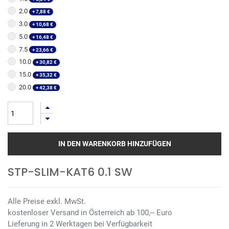
2.0
+
7,88
€
3.0
+
10,68
€
5.0
+
16,48
€
7.5
+
23,66
€
10.0
+
30,82
€
15.0
+
35,32
€
20.0
+
42,38
€
IN DEN WARENKORB HINZUFÜGEN
STP-SLIM-KAT6 0.1 SW
Alle Preise exkl. MwSt.
kostenloser Versand in Österreich ab 100,-- Euro
Lieferung in 2 Werktagen bei Verfügbarkeit