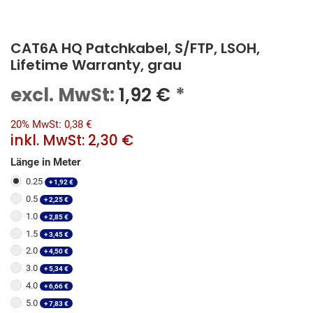
CAT6A HQ Patchkabel, S/FTP, LSOH,
Lifetime Warranty, grau
excl. MwSt:
1,92
€
*
20% MwSt: 0,38 €
inkl. MwSt:
2,30 €
Länge in Meter
0.25
+
1,92
€
0.5
+
2,25
€
1.0
+
2,85
€
1.5
+
3,45
€
2.0
+
4,50
€
3.0
+
5,34
€
4.0
+
6,66
€
5.0
+
7,83
€