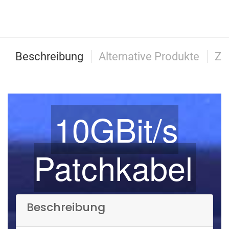
Beschreibung
Alternative Produkte
Zu
10GBit/s
Patchkabel
Beschreibung