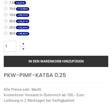
7.5
+
8,23
€
10.0
+
13,98
€
15.0
+
20,12
€
20.0
+
26,27
€
25.0
+
32,33
€
30.0
+
38,42
€
IN DEN WARENKORB HINZUFÜGEN
PKW-PIMF-KAT6A 0.25
Alle Preise exkl. MwSt.
kostenloser Versand in Österreich ab 100,-- Euro
Lieferung in 2 Werktagen bei Verfügbarkeit