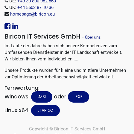
DE:
+49 30 800 982 860
UK:
+44 5603 87 10 36
homepage@biricon.eu
Biricon IT Services GmbH
-
Über uns
Im Laufe der Jahre haben sich unsere Kompetenzen zum
Umfassenden Dienstleister in der IT Landschaft entwickelt.
Wir bieten Ihnen vom Individuellen.....
Unsere Produkte wurden für kleine und mittlere Unternehmen
zur Optimierung der Arbeitsgeschwindigkeit entwickelt.
Fernwartung:
Windows:
oder
.MSI
.EXE
Linux x64:
.TAR.GZ
Copyright ©
Biricon IT Services GmbH