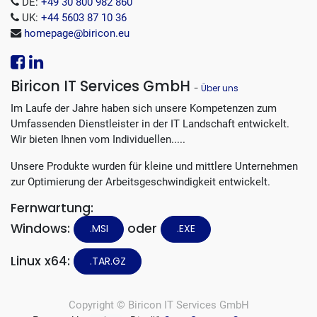
DE:
+49 30 800 982 860
UK:
+44 5603 87 10 36
homepage@biricon.eu
Biricon IT Services GmbH
-
Über uns
Im Laufe der Jahre haben sich unsere Kompetenzen zum
Umfassenden Dienstleister in der IT Landschaft entwickelt.
Wir bieten Ihnen vom Individuellen.....
Unsere Produkte wurden für kleine und mittlere Unternehmen
zur Optimierung der Arbeitsgeschwindigkeit entwickelt.
Fernwartung:
Windows:
oder
.MSI
.EXE
Linux x64:
.TAR.GZ
Copyright ©
Biricon IT Services GmbH