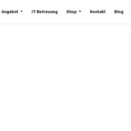
r Angebot
r Angebot
IT-Betreuung
IT-Betreuung
Shop
Shop
Kontakt
Kontakt
Blog
Blog