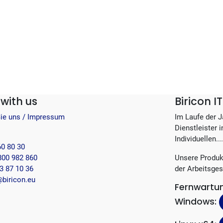
with us
Biricon 
Sie uns / Impressum
Im Laufe der 
Dienstleister 
Individuellen...
60 80 30
800 982 860
Unsere Produk
3 87 10 36
der Arbeitsges
biricon.eu
Fernwartu
Windows: